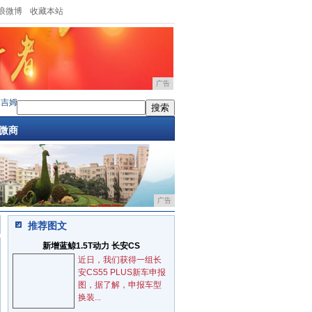
浪微博
收藏本站
广告
尼卡车版实车亮相 仅供新西兰市场
·
新西兰的特供车 铃木吉姆尼皮卡版亮相 能拉又能
·
微商
广告
推荐图文
新增蓝鲸1.5T动力 长安CS
近日，我们获得一组长
安CS55 PLUS新车申报
图，据了解，申报车型
换装...