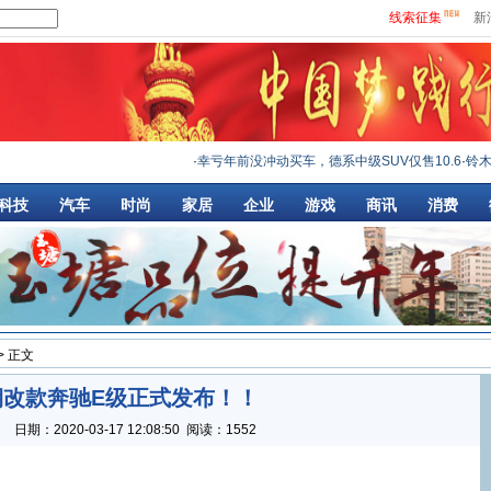
线索征集
新
·
幸亏年前没冲动买车，德系中级SUV仅售10.6
·
铃木吉姆
科技
汽车
时尚
家居
企业
游戏
商讯
消费
> 正文
期改款奔驰E级正式发布！！
：
日期：
2020-03-17 12:08:50
阅读：1552