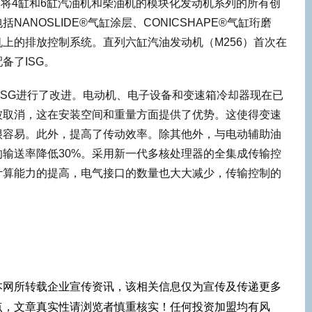
首次将4缸和6缸汽油机和柴油机的模块化发动机系列的所有创
ANOSLIDE®气缸涂层、CONICSHAPE®气缸珩磨
上的排放控制系统。直列六缸汽油发动机（M256）首次在
备了ISG。
二代ISG进行了改进。电动机、电子设备和变速箱冷却器现在已
被取消，这在安装空间和重量方面提供了优势。这使得变速
很容易。此外，提高了传动效率。除其他外，与电动辅助油
输送率降低30%。采用新一代多核处理器的全集成传输控
计算能力的提高，电气接口的数量也大大减少，传输控制的
本网所转载企业宣传资讯，该相关信息仅为宣传及传递更多
点，文章真实性请浏览者慎重核实！任何投资加盟均有风