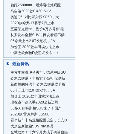
轴距2680mm，增熔岩橙外观配
马自达2020款CX30 SUV
奥迪Q5L对比沃尔沃XC60，大
2020款哈弗H7将于7月上市
五菱荣光新卡，售价4万多号称“拉
长安发布全新SUV，网友看后不禁
05今天上市2.0T发动机，8A
加价王 2020款丰田埃尔法上市
中期改款奔驰E级正式发布！！
最新资讯
幸亏年前没冲动买车，德系中级SU
铃木吉姆尼卡车版实车亮相 仅供新
新西兰的特供车 铃木吉姆尼皮卡版
05今天上市2.0T发动机，8A
加价王 2020款丰田埃尔法上市
现在该不该入手2020全新迈腾
30多万的特斯拉SUV来了！国产
2020款 雷克萨斯 LS500
看个新车丨高规格配置设定，长安U
大众全新轿跑SUV Nivus谍
全城助力！十六个月大孩子确诊血癌