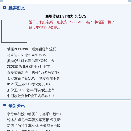
推荐图文
新增蓝鲸1.5T动力 长安CS
近日，我们获得一组长安CS55 PLUS新车申报图，据了
解，申报车型换装...
轴距2680mm，增熔岩橙外观配
马自达2020款CX30 SUV
奥迪Q5L对比沃尔沃XC60，大
2020款哈弗H7将于7月上市
五菱荣光新卡，售价4万多号称“拉
长安发布全新SUV，网友看后不禁
05今天上市2.0T发动机，8A
加价王 2020款丰田埃尔法上市
中期改款奔驰E级正式发布！！
最新资讯
幸亏年前没冲动买车，德系中级SU
铃木吉姆尼卡车版实车亮相 仅供新
新西兰的特供车 铃木吉姆尼皮卡版