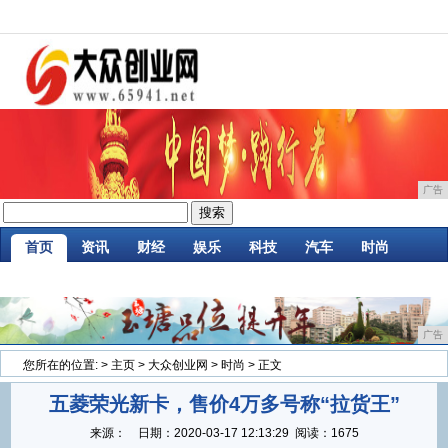
广告
首页
资讯
财经
娱乐
科技
汽车
时尚
家居
企业
游戏
商讯
消费
微商
广告
您所在的位置:
>
主页
>
大众创业网
>
时尚
> 正文
五菱荣光新卡，售价4万多号称“拉货王”
来源：
日期：
2020-03-17 12:13:29
阅读：1675