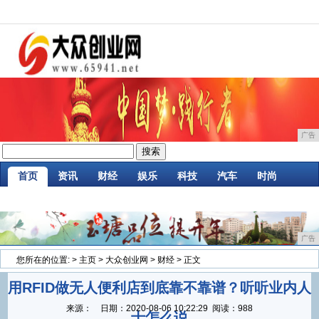
广告
首页
资讯
财经
娱乐
科技
汽车
时尚
家居
企业
游戏
商讯
消费
微商
广告
您所在的位置:
>
主页
>
大众创业网
>
财经
> 正文
用RFID做无人便利店到底靠不靠谱？听听业内人
来源：
日期：
2020-08-06 10:22:29
阅读：988
士怎么说