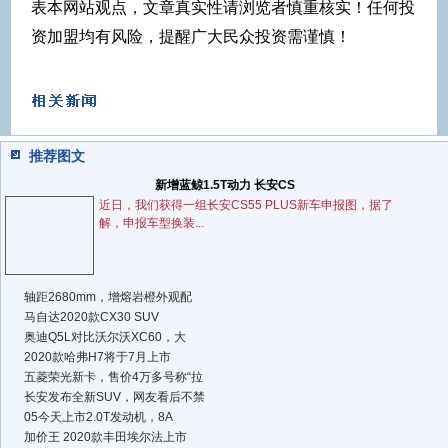
表本网站观点，文章真实性请浏览者慎重核实！任何投
资加盟均有风险，提醒广大民众投资需谨慎！
推荐图文
新增蓝鲸1.5T动力 长安CS
近日，我们获得一组长安CS55 PLUS新车申报图，据了
解，申报车型换装...
轴距2680mm，增熔岩橙外观配
马自达2020款CX30 SUV
奥迪Q5L对比沃尔沃XC60，大
2020款哈弗H7将于7月上市
五菱荣光新卡，售价4万多号称“拉
长安发布全新SUV，网友看后不禁
05今天上市2.0T发动机，8A
加价王 2020款丰田埃尔法上市