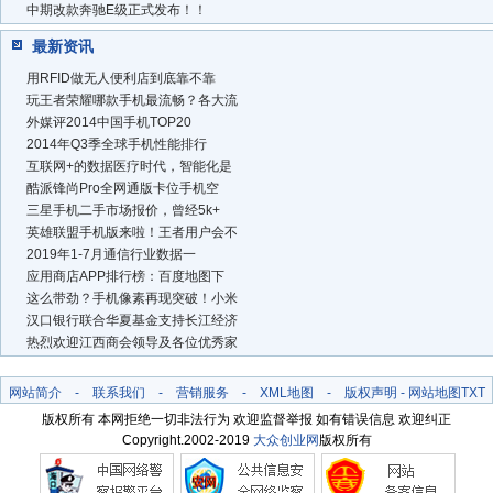
中期改款奔驰E级正式发布！！
最新资讯
用RFID做无人便利店到底靠不靠
玩王者荣耀哪款手机最流畅？各大流
外媒评2014中国手机TOP20
2014年Q3季全球手机性能排行
互联网+的数据医疗时代，智能化是
酷派锋尚Pro全网通版卡位手机空
三星手机二手市场报价，曾经5k+
英雄联盟手机版来啦！王者用户会不
2019年1-7月通信行业数据一
应用商店APP排行榜：百度地图下
这么带劲？手机像素再现突破！小米
汉口银行联合华夏基金支持长江经济
热烈欢迎江西商会领导及各位优秀家
网站简介
-
联系我们
-
营销服务
-
XML地图
-
版权声明
-
网站地图
TXT
版权所有 本网拒绝一切非法行为 欢迎监督举报 如有错误信息 欢迎纠正
Copyright.2002-2019
大众创业网
版权所有