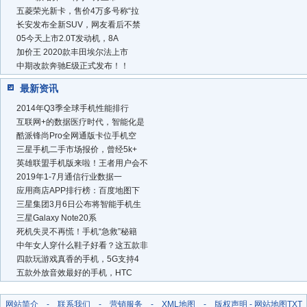
五菱荣光新卡，售价4万多号称“拉
长安发布全新SUV，网友看后不禁
05今天上市2.0T发动机，8A
加价王 2020款丰田埃尔法上市
中期改款奔驰E级正式发布！！
最新资讯
2014年Q3季全球手机性能排行
互联网+的数据医疗时代，智能化是
酷派锋尚Pro全网通版卡位手机空
三星手机二手市场报价，曾经5k+
英雄联盟手机版来啦！王者用户会不
2019年1-7月通信行业数据一
应用商店APP排行榜：百度地图下
三星集团3月6日公布将智能手机生
三星Galaxy Note20系
死机失灵不再慌！手机“急救”秘籍
中年女人穿什么鞋子好看？这五款非
四款玩游戏真香的手机，5G支持4
五款外放音效最好的手机，HTC
网站简介
-
联系我们
-
营销服务
-
XML地图
-
版权声明
-
网站地图
TXT