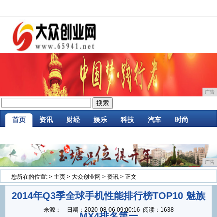
广告
首页
资讯
财经
娱乐
科技
汽车
时尚
家居
企业
游戏
商讯
消费
微商
广告
您所在的位置:
>
主页
>
大众创业网
>
资讯
> 正文
2014年Q3季全球手机性能排行榜TOP10 魅族
来源：
日期：
2020-08-06 09:00:16
阅读：1638
MX4排名第一