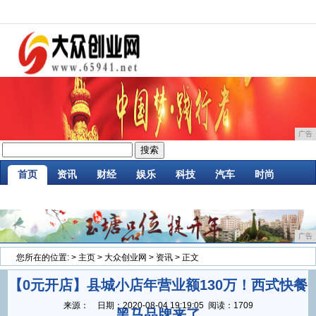
广告
首页
资讯
财经
娱乐
科技
汽车
时尚
家居
企业
游戏
商讯
消费
微商
广告
您所在的位置:
>
主页
>
大众创业网
>
资讯
> 正文
【0元开店】县城小店年营业额130万！西式快餐
来源：
日期：
2020-08-04 19:19:05
阅读：1709
黑马品牌来了