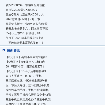
轴距2680mm，增熔岩橙外观配
马自达2020款CX30 SUV
奥迪Q5L对比沃尔沃XC60，大
2020款哈弗H7将于7月上市
五菱荣光新卡，售价4万多号称“拉
长安发布全新SUV，网友看后不禁
05今天上市2.0T发动机，8A
加价王 2020款丰田埃尔法上市
中期改款奔驰E级正式发布！！
最新资讯
【0元开店】县城小店年营业额13
【0元开店】6年开出770家门店
50m²夜宵小店，日营业额2万！
【0元开店】15㎡小店年销售额3
多少人买账？HTC U12+手机
三星颜值在线：4K全视曲面屏+石
五一节后大降价，这5部旗舰手机是
操控汽车的手机，手机中的“老司机
问答：三星手机怎么开启公交卡功能
魅蓝手机已锁定怎么办？魅蓝手机怎
年度跑分王最高优惠1000元？告