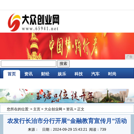
广告
首页
资讯
财经
娱乐
科技
汽车
时尚
家居
企业
游戏
商讯
消费
微商
广告
您所在的位置:
>
主页
>
大众创业网
>
资讯
> 正文
农发行长治市分行开展“金融教育宣传月”活动
来源：
日期：
2024-09-29 15:43:21
阅读：739