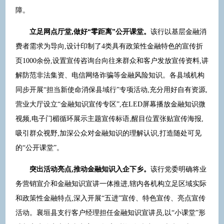
障。
立足网点厅堂,做好“零距离”公开课堂。
该行以基层金融消
费者需求为导向,设计印制了4类具有政策性金融特色的宣传折
页1000余份,设置宣传咨询台向往来群众和客户发放宣传资料,讲
解防范非法集资、电信网络诈骗等金融风险知识。各县域机构
同步开展“担当新使命消保县域行”专项活动,充分用好自有资源,
营业大厅设立“金融知识宣传专区”,在LED屏幕播放金融知识微
视频,电子门楣循环展示主题宣传标语,醒目位置张贴宣传海报,
吸引群众视野,加深公众对金融知识的理解认识,打造随处可见
的“公开课堂”。
突出活动
亮点
,
推动金融知识入企下乡
。
该行党委明确将业
务营销宣介和金融知识宣讲一体推进,辖内各机构立足区域实际
和政策性金融特点,深入开展“五进”宣传、特色宣传、亮点宣传
活动。襄垣县支行客户经理担任金融知识宣讲员,以“小课堂”形