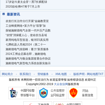
17岁赵今麦太会穿！黑T长裤配绿
2020款哈弗H7将于7月上市
最新资讯
农发行长治市分行开展“金融教育宣
工业蜂窝网络+算力平台“双擎”加
探秘施耐德电气全新一代中压产品数
“农情”消保暖人心，使命担当县域
家用纯电车型首选，银河E5真实用
七腾机器人亮相2024（第二十一
施耐德电气徐韶峰：蓄力“新质服务
2024工博会启幕在即，施耐德电
施耐德电气与敬业集团签署合作协议
施耐德电气新型电力系统创新实验示
网站简介
-
联系我们
-
营销服务
-
XML地图
-
版权声明
-
网站地图
TXT
版权所有 本网拒绝一切非法行为 欢迎监督举报 如有错误信息 欢迎纠正
Copyright.2002-2019
大众创业网
版权所有