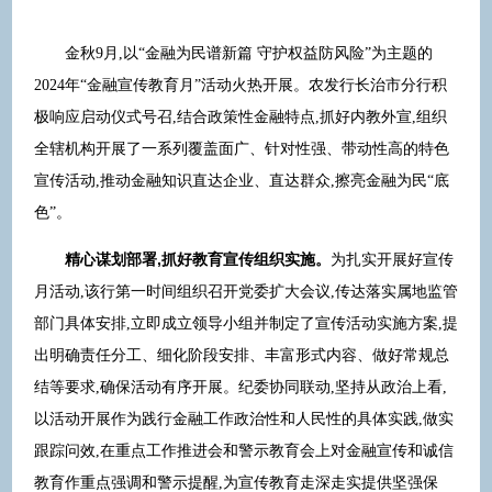
金秋9月,以“金融为民谱新篇 守护权益防风险”为主题的
2024年“金融宣传教育月”活动火热开展。农发行长治市分行积
极响应启动仪式号召,结合政策性金融特点,抓好内教外宣,组织
全辖机构开展了一系列覆盖面广、针对性强、带动性高的特色
宣传活动,推动金融知识直达企业、直达群众,擦亮金融为民“底
色”。
精心谋划部署,抓好教育宣传组织实施。
为扎实开展好宣传
月活动,该行第一时间组织召开党委扩大会议,传达落实属地监管
部门具体安排,立即成立领导小组并制定了宣传活动实施方案,提
出明确责任分工、细化阶段安排、丰富形式内容、做好常规总
结等要求,确保活动有序开展。纪委协同联动,坚持从政治上看,
以活动开展作为践行金融工作政治性和人民性的具体实践,做实
跟踪问效,在重点工作推进会和警示教育会上对金融宣传和诚信
教育作重点强调和警示提醒,为宣传教育走深走实提供坚强保