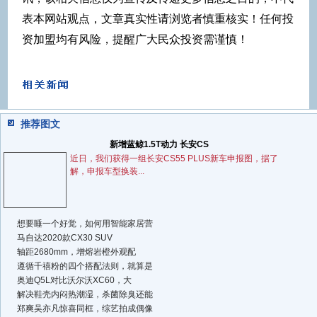
表本网站观点，文章真实性请浏览者慎重核实！任何投
资加盟均有风险，提醒广大民众投资需谨慎！
推荐图文
新增蓝鲸1.5T动力 长安CS
近日，我们获得一组长安CS55 PLUS新车申报图，据了
解，申报车型换装...
想要睡一个好觉，如何用智能家居营
马自达2020款CX30 SUV
轴距2680mm，增熔岩橙外观配
遵循千禧粉的四个搭配法则，就算是
奥迪Q5L对比沃尔沃XC60，大
解决鞋壳内闷热潮湿，杀菌除臭还能
郑爽吴亦凡惊喜同框，综艺拍成偶像