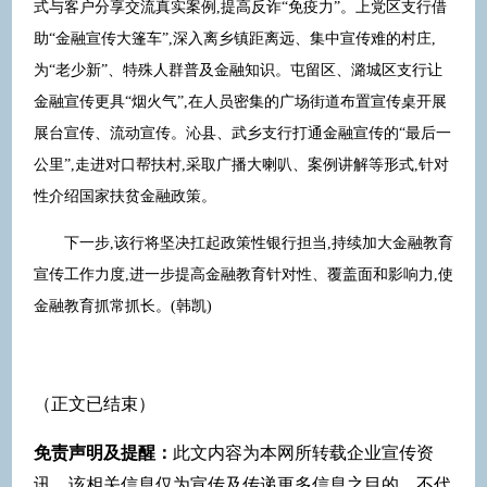
式与客户分享交流真实案例,提高反诈“免疫力”。上党区支行借
助“金融宣传大篷车”,深入离乡镇距离远、集中宣传难的村庄,
为“老少新”、特殊人群普及金融知识。屯留区、潞城区支行让
金融宣传更具“烟火气”,在人员密集的广场街道布置宣传桌开展
展台宣传、流动宣传。沁县、武乡支行打通金融宣传的“最后一
公里”,走进对口帮扶村,采取广播大喇叭、案例讲解等形式,针对
性介绍国家扶贫金融政策。
下一步,该行将坚决扛起政策性银行担当,持续加大金融教育
宣传工作力度,进一步提高金融教育针对性、覆盖面和影响力,使
金融教育抓常抓长。(韩凯)
（正文已结束）
免责声明及提醒：
此文内容为本网所转载企业宣传资
讯，该相关信息仅为宣传及传递更多信息之目的，不代