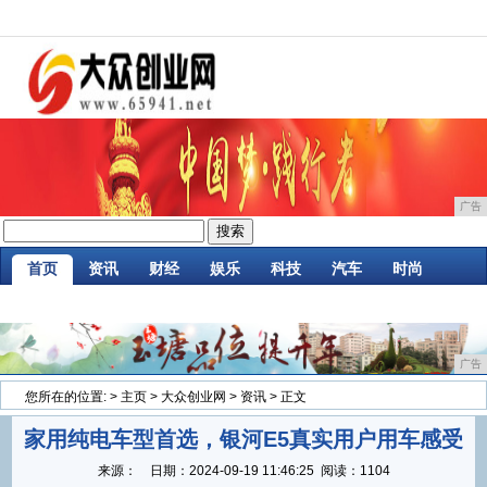
广告
首页
资讯
财经
娱乐
科技
汽车
时尚
家居
企业
游戏
商讯
消费
微商
广告
您所在的位置:
>
主页
>
大众创业网
>
资讯
> 正文
家用纯电车型首选，银河E5真实用户用车感受
来源：
日期：
2024-09-19 11:46:25
阅读：1104