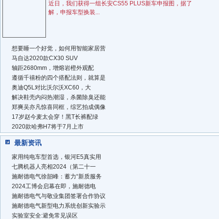
近日，我们获得一组长安CS55 PLUS新车申报图，据了
解，申报车型换装...
想要睡一个好觉，如何用智能家居营
马自达2020款CX30 SUV
轴距2680mm，增熔岩橙外观配
遵循千禧粉的四个搭配法则，就算是
奥迪Q5L对比沃尔沃XC60，大
解决鞋壳内闷热潮湿，杀菌除臭还能
郑爽吴亦凡惊喜同框，综艺拍成偶像
17岁赵今麦太会穿！黑T长裤配绿
2020款哈弗H7将于7月上市
最新资讯
家用纯电车型首选，银河E5真实用
七腾机器人亮相2024（第二十一
施耐德电气徐韶峰：蓄力“新质服务
2024工博会启幕在即，施耐德电
施耐德电气与敬业集团签署合作协议
施耐德电气新型电力系统创新实验示
实验室安全:避免常见误区