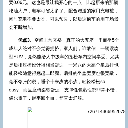
要0.06元。这也是最让我开心的一点，比起原来的那辆
吃油大户，电车可省太多了。配合赠送的家用充电桩，
闲时充电不要太香。可以预见，以后这辆车的用车场景
会不断增加。
优点3、
空间非常充裕，真正的大五座，里面坐5个
成年人绝对不会觉得拥挤。家人们，谁敢信，一辆紧凑
型SUV，竟然能给人中级车的宽松车内空间享受。尤其
是后排座椅设计得相当舒适，一米八的大高个坐后排也
能轻松随意得翘起二郎腿。后排的坐垫宽度也很宽敞，
毫不夸张的说，睡个十来岁的小孩，轻轻松松so
easy。而且座椅柔软舒适，支撑性包裹性都非常不错，
偶尔累了，躺平回个血，简直太舒服。