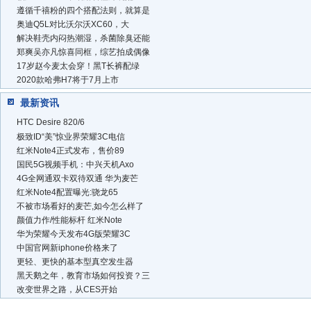
遵循千禧粉的四个搭配法则，就算是
奥迪Q5L对比沃尔沃XC60，大
解决鞋壳内闷热潮湿，杀菌除臭还能
郑爽吴亦凡惊喜同框，综艺拍成偶像
17岁赵今麦太会穿！黑T长裤配绿
2020款哈弗H7将于7月上市
最新资讯
HTC Desire 820/6
极致ID“美”惊业界荣耀3C电信
红米Note4正式发布，售价89
国民5G视频手机：中兴天机Axo
4G全网通双卡双待双通 华为麦芒
红米Note4配置曝光:骁龙65
不被市场看好的麦芒,如今怎么样了
颜值力作/性能标杆 红米Note
华为荣耀今天发布4G版荣耀3C
中国官网新iphone价格来了
更轻、更快的基本型真空发生器
黑天鹅之年，教育市场如何投资？三
改变世界之路，从CES开始