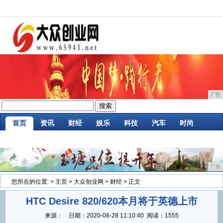
广告
首页
资讯
财经
娱乐
科技
汽车
时尚
家居
企业
游戏
商讯
消费
微商
广告
您所在的位置:
>
主页
>
大众创业网
>
财经
> 正文
HTC Desire 820/620本月将于英德上市
来源：
日期：
2020-08-28 11:10:40
阅读：1555