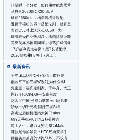
想要睡一个好觉，如何用智能家居营
马自达2020款CX30 SUV
轴距2680mm，增熔岩橙外观配
遵循千禧粉的四个搭配法则，就算是
奥迪Q5L对比沃尔沃XC60，大
解决鞋壳内闷热潮湿，杀菌除臭还能
郑爽吴亦凡惊喜同框，综艺拍成偶像
17岁赵今麦太会穿！黑T长裤配绿
2020款哈弗H7将于7月上市
最新资讯
十年诚品OPPOR7倾情上市外观
配置平平的三星W系列,为什么比i
兔宝宝、福庆定制家、千年舟、大王
国行HTCOneX9平安夜首发
厉害了中国!已成为苹果应用商店收
秒杀一切千元机 国行三星S4/I
高考过后购机指南大神F1plus
699元手机PK 红米2魅蓝神舟
爵士人生，魅力无穷之华为Mate
哪款是你的最爱？HTC经典安卓手
颜值实力兼具的轿跑SUV，不仅有