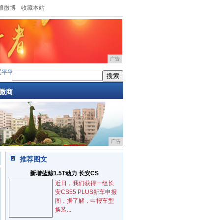
浪微博
收藏本站
广告
平的三星W系列,为什么比iPhone还贵
·
兔宝宝、福庆定制家、千年舟、大王椰等板材
微商
广告
推荐图文
新增蓝鲸1.5T动力 长安CS
近日，我们获得一组长
安CS55 PLUS新车申报
图，据了解，申报车型
换装...