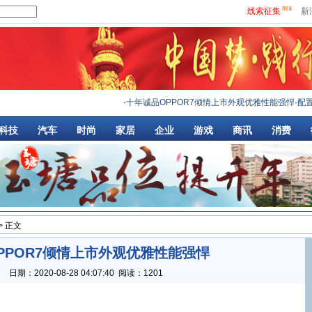
线索征集
新
·
十年诚品OPPOR7倾情上市外观优雅性能强悍
·
配置平
科技
汽车
时尚
家居
企业
游戏
商讯
消费
> 正文
PPOR7倾情上市外观优雅性能强悍
：
日期：
2020-08-28 04:07:40
阅读：1201