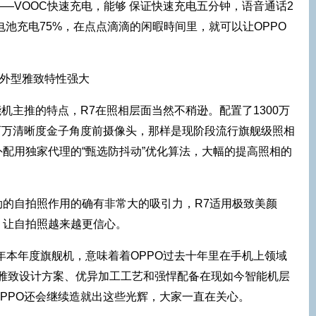
—VOOC快速充电，能够 保证快速充电五分钟，语音通话2
电池充电75%，在点点滴滴的闲暇時间里，就可以让OPPO
能机主推的特点，R7在照相层面当然不稍逊。配置了1300万
和八百万清晰度金子角度前摄像头，那样是现阶段流行旗舰级照相
配用独家代理的“甄选防抖动”优化算法，大幅的提高照相的
劲的自拍照作用的确有非常大的吸引力，R7适用极致美颜
用，让自拍照越来越更信心。
一五年本年度旗舰机，意味着着OPPO过去十年里在手机上领域
凭着雅致设计方案、优异加工工艺和强悍配备在现如今智能机层
PPO还会继续造就出这些光辉，大家一直在关心。