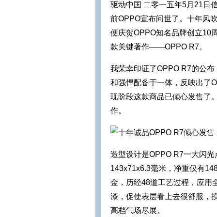
驱动中国 二零一五年5月21
前OPPO宣布问世了。十年风
便庆贺OPPO知名品牌创立10
款关键著作——OPPO R7。
我荣幸印证了OPPO R7的
和强悍配备于一体，反映出了O
现阶段这款商品已倾心发售了。
作。
造型设计是OPPO R7一大
143x71x6.3毫米，净重仅
金，历经48道工艺过程，应用
漆，促使表层看上去很舒服，
高档气场尽展。