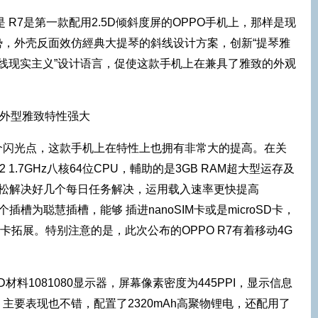
 R7是第一款配用2.5D倾斜度屏的OPPO手机上，那样是现
势，外壳反面效仿經典大提琴的斜线设计方案，创新“提琴雅
“整线现实主义”设计语言，促使这款手机上在兼具了雅致的外观
个闪光点，这款手机上在特性上也拥有非常大的提高。在关
2 1.7GHz八核64位CPU，輔助的是3GB RAM超大型运存及
松松解决好几个每日任务解决，运用载入速率更快提高
插槽为聪慧插槽，能够 插进nanoSIM卡或是microSD卡，
roSD卡拓展。特别注意的是，此次公布的OPPO R7有着移动4G
ED材料1081080显示器，屏幕像素密度为445PPI，显示信息
主要表现也不错，配置了2320mAh高聚物锂电，还配用了