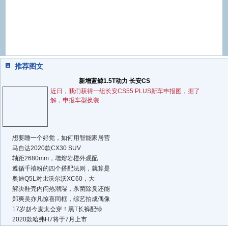
推荐图文
新增蓝鲸1.5T动力 长安CS
近日，我们获得一组长安CS55 PLUS新车申报图，据了
解，申报车型换装...
想要睡一个好觉，如何用智能家居营
马自达2020款CX30 SUV
轴距2680mm，增熔岩橙外观配
遵循千禧粉的四个搭配法则，就算是
奥迪Q5L对比沃尔沃XC60，大
解决鞋壳内闷热潮湿，杀菌除臭还能
郑爽吴亦凡惊喜同框，综艺拍成偶像
17岁赵今麦太会穿！黑T长裤配绿
2020款哈弗H7将于7月上市