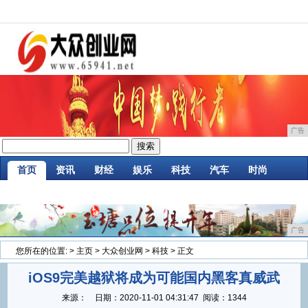
广告
首页
资讯
财经
娱乐
科技
汽车
时尚
家居
企业
游戏
商讯
消费
微商
广告
您所在的位置:
>
主页
>
大众创业网
>
科技
> 正文
iOS9完美越狱将成为可能国内黑客真威武
来源：
日期：
2020-11-01 04:31:47
阅读：1344