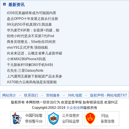
最新资讯
iOS9完美越狱将成为可能国内黑
盘点OPPO十年发展之路从行业新
99元的5G手机真我V3,我说最
华为麦芒6评测：全面屏+四摄，能
拒绝小时代坚决不买第7代iPod
商务宾馆整兑，50w给你35间房
vivoY91正式开售:强劲续航
向未来迈进，云概念省事儿桌面华硕
小米MIX2和iPhoneX到底
千元新标杆!详解360手机N4到
石先生:三星GalaxyNote
上汽通用五菱旗下新能源产品全系参
A370助力云南风电场是实现新能
网站简介
-
联系我们
-
营销服务
-
XML地图
-
版权声明
-
网站地图
TXT
版权所有 本网拒绝一切非法行为 欢迎监督举报 如有错误信息 欢迎纠正
Copyright.2002-2019
大众创业网
版权所有