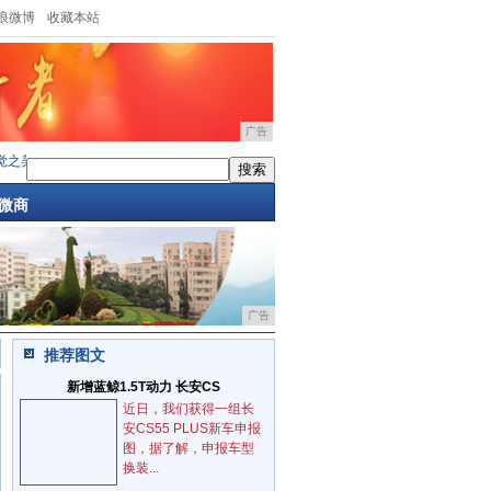
浪微博
收藏本站
广告
耀8评测
·
相见恨晚!华为商城以旧换新出了部荣耀8感觉以前
·
中兴超神之作,辉煌一时成
微商
广告
推荐图文
新增蓝鲸1.5T动力 长安CS
近日，我们获得一组长
安CS55 PLUS新车申报
图，据了解，申报车型
换装...