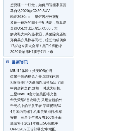
想要睡一个好觉，如何用智能家居营
马自达2020款CX30 SUV
轴距2680mm，增熔岩橙外观配
遵循千禧粉的四个搭配法则，就算是
奥迪Q5L对比沃尔沃XC60，大
解决鞋壳内闷热潮湿，杀菌除臭还能
郑爽吴亦凡惊喜同框，综艺拍成偶像
17岁赵今麦太会穿！黑T长裤配绿
2020款哈弗H7将于7月上市
最新资讯
MIUI12体验：媲美iOS的细
蕴繁于简的视觉之美,荣耀8评测
相见恨晚!华为商城以旧换新出了部
中兴超神之作,辉煌一时成为街机,
三星Note10官方渲染图曝光售
华为荣耀8首次曝光:采用全新的外
千元机中的品质王者 荣耀畅玩5X
4月国内高端手机出货量排行榜:苹
安排！三星明年将发布100%全面
黑莓将于2021年推出5G智能手
OPPOA59工信部曝光:中端配