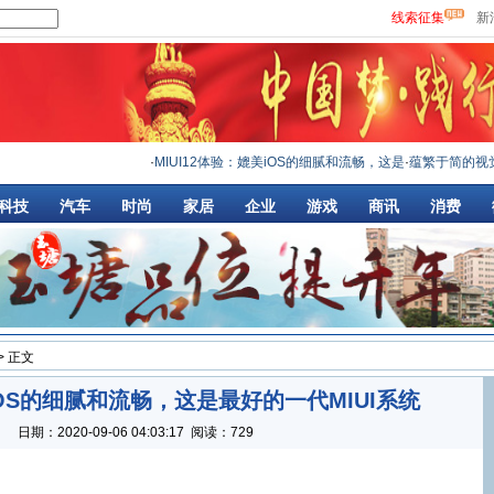
线索征集
新
·
MIUI12体验：媲美iOS的细腻和流畅，这是
·
蕴繁于简的视觉之美,荣
科技
汽车
时尚
家居
企业
游戏
商讯
消费
> 正文
iOS的细腻和流畅，这是最好的一代MIUI系统
：
日期：
2020-09-06 04:03:17
阅读：729